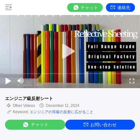
チャット
連絡先
エンジニア級反射シート
Other Videos
December 11, 2024
Keyword:
エンジニアの等級の反射に広がること
チャット
お問い合わせ