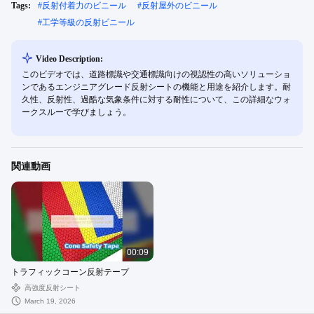
Tags:
#
反射付着力のビニール
#
反射屋外のビニール
#
工学等級の反射ビニール
Video Description:
このビデオでは、道路標識や交通標識向けの視認性の高いソリューショ
ンであるエンジニアグレード反射シートの機能と用途を紹介します。耐
久性、反射性、過酷な気象条件に対する耐性について、この詳細なウォ
ークスルーで学びましょう。
関連動画
00:09
トラフィックコーン反射テープ
高強度反射シート
March 19, 2026