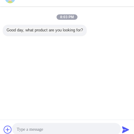
今すぐお問い合わせ
ビニールの交通標識のための白く赤いオレンジ黒い工
8:03 PM
学等級の反射ビニール
今すぐお問い合わせ
Good day, what product are you looking for?
1 / 10
言語を変えて下さい
Japanese
ホーム
|
わたしたち に つい て
|
連絡 ください
|
地図
|
プライバシーポリシー
デスクトップの眺め
Copyright © 2018 - 2026 Hefei Lu Zheng Tong Reflective Material Co., Ltd..
All rights reserved.
連絡先
見積依頼