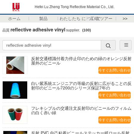
Hefei Lu Zheng Tong Reflective Material Co., Ltd.
ホーム
製品
わたしたち に つい て
工場 ツアー
>>
reflective adhesive vinyl
品質
supplier.
(100)
反射交通標識付着力停止印のための緑のオレンジ反射
屋外のビニール
今すぐお問い合わせ
白い紫系統エンジニアの等級の反射に広がることの反
射印のビニール7200のシリーズ保証7年の
今すぐお問い合わせ
フレキシブルの交通注文反射印のビニールのフィルム
の白く赤い緑
今すぐお問い合わせ
反射 PVC 自己粘着ビニールステッカー紙ロール反射