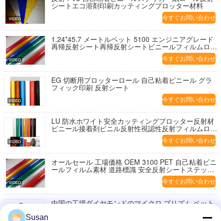
シートエコ溶剤印刷カッティングプロッター材料
今すぐお問い合わせ
1.24*45.7 メートルペット 5100 エンジニアグレード
再帰反射シート再帰反射シートビニールフィルムロー
ル交通道路標識用
今すぐお問い合わせ
EG 切断用プロッターロール 自己粘着ビニール グラ
フィック印刷 反射シート
今すぐお問い合わせ
LU 防水ホワイト安全カッティングプロッター反射材
ビニール接着剤ビニル反射性視認性反射フィルムロー
ル
今すぐお問い合わせ
オールセール 工場価格 OEM 3100 PET 自己粘着ビニ
ールフィルム素材 道路標識 安全反射シートステッカ
ー
今すぐお問い合わせ
中国の工場ダイヤモンドのマイクロ プリズム ペット
反射広がるビニール
Susan