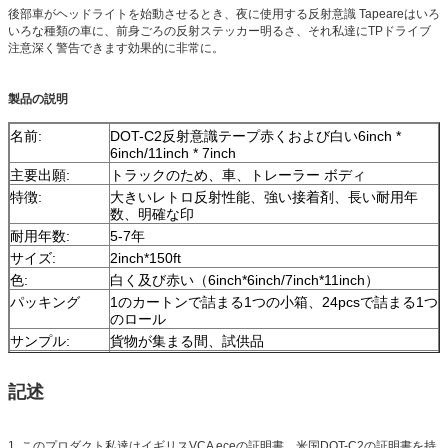
後部車がヘッドライトを始動させるとき、夜に使用する
反射意識 Tapeareは
いろ
いろな種類の車に、前身ごろの反射ステッカー明るさ、それ私達にTPドライブ
注意深く警告できます効果的に非常に。
製品の説明
名前:
DOT-C2反射意識テープ赤くおよび白い6inch *
6inch/11inch * 7inch
主要出願:
トラックのため、車、トレーラー ボディ
特徴:
大きいレトロ反射性能、強い接着剤、長い耐用年
数、明確な印
耐用年数:
5-7年
サイズ:
2inch*150ft
色:
白く及び赤い（6inch*6inch/7inch*11inch）
パッキング
1のカートンで詰まる1つの小箱、24pcsで詰まる1つ
のロール
サンプル:
貨物が集まる間、試供品
配達
順序の量に従う7日、
記述
1. このプロダクト私達はイギリスVCA eceの証明書、米国DOT-C2の証明書を持