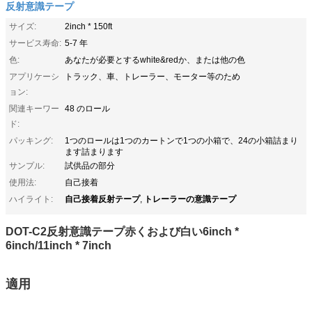
反射意識テープ
サイズ:
2inch * 150ft
サービス寿命:
5-7 年
色:
あなたが必要とするwhite&redか、または他の色
アプリケーシ
トラック、車、トレーラー、モーター等のため
ョン:
関連キーワー
48 のロール
ド:
パッキング:
1つのロールは1つのカートンで1つの小箱で、24の小箱詰まり
ます詰まります
サンプル:
試供品の部分
使用法:
自己接着
自己接着反射テープ
トレーラーの意識テープ
ハイライト:
,
DOT-C2反射意識テープ赤くおよび白い6inch *
6inch/11inch * 7inch
適用