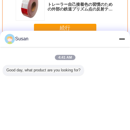
トレーラー自己接着色の習慣のため
の外部の鉄道プリズム点の反射テー
プ
続行
Susan
反射意識テープ
多く
4:41 AM
Good day, what product are you looking for?
5.72m サ
50mm *45.72mロ
極度の高い反射は
50mm*45.72m
自動車安
色のコンス
ール トレーラーの
車のためのプリズ
DOT-C2 反射性コ
ビニール
ィテープ
ための強い防水反
ムConspicuityテー
ンプシューティテ
反射テープ
ッカー 3
射Conspicuityのス
プを金属で処理し
ープ 紫色 緑色
カー 
 耐久性
テッカー
た
言語を変えて下さい
Japanese