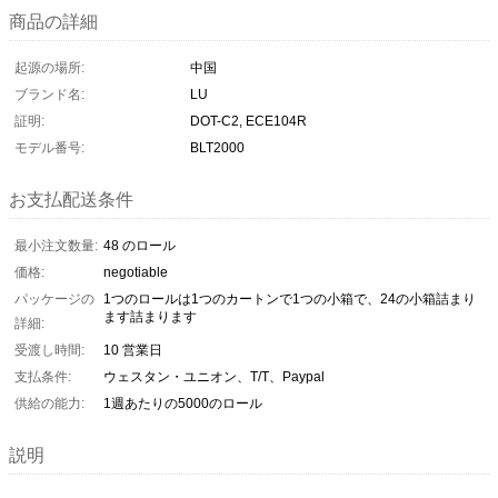
商品の詳細
起源の場所:
中国
ブランド名:
LU
証明:
DOT-C2, ECE104R
モデル番号:
BLT2000
お支払配送条件
最小注文数量:
48 のロール
価格:
negotiable
パッケージの
1つのロールは1つのカートンで1つの小箱で、24の小箱詰まり
ます詰まります
詳細:
受渡し時間:
10 営業日
支払条件:
ウェスタン・ユニオン、T/T、Paypal
供給の能力:
1週あたりの5000のロール
説明