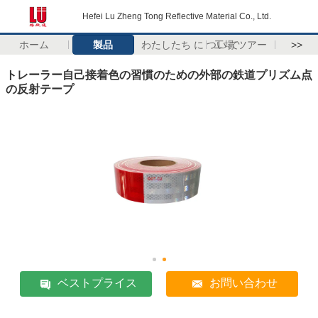
Hefei Lu Zheng Tong Reflective Material Co., Ltd.
ホーム
製品
わたしたち に つい て
工場 ツアー
>>
トレーラー自己接着色の習慣のための外部の鉄道プリズム点
の反射テープ
ベストプライス
お問い合わせ