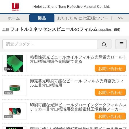
Hefei Lu Zheng Tong Reflective Material Co., Ltd.
ホーム
製品
わたしたち に つい て
工場 ツアー
>>
フォトルミネッセンスビニールのフィルム
品質
supplier.
(56)
粘着性夜光ビニールホイルフィルム光輝蛍光ロール非
常口標識用緑色光暗闇で光る
お問い合わせ
卸売蓄光印刷可能なビニール フィルム光輝蓄光フィ
ルム非常口標識用
お問い合わせ
印刷可能な光輝ビニールグローインダークフィルムス
テッカー非常口標識用発光紙素材工場直接メーカー
お問い合わせ
環境に優しい耐候性PVC蓄光自己粘着ビニールテープ