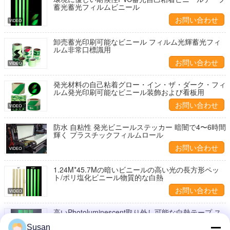
蓄光蓄光フィルムビニール
お問い合わせ
卸売蓄光印刷可能なビニール フィルム光輝蓄光フィ
ルム非常口標識用
お問い合わせ
発光材料の自己粘着グロー・イン・ザ・ダーク・フィ
ルム発光印刷可能なビニール装飾および看板用
お問い合わせ
防水 自粘性 発光ビニールステッカー 暗闇で4〜6時間
輝く プラスチックフィルムロール
お問い合わせ
1.24M*45.7Mの暗いビニールの高い光の長方形ペッ
ト/ポリ塩化ビニール物質的な白熱
お問い合わせ
高いPhotoluminescent取り外し可能な白熱テープ ス
テッカーは防水する
Susan