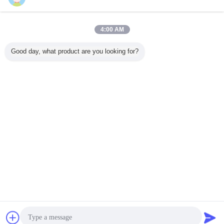
お問い合わせ
夜光 蓄光 フィルム 粘着性 印刷可能 フォト ルミネセ
4:00 AM
ント 発光 フォト ルミネセント 紙 シート ビニール フ
ィルム ロール
お問い合わせ
Good day, what product are you looking for?
1 / 6
言語を変えて下さい
Japanese
ホーム
|
わたしたち に つい て
|
連絡 ください
|
地図
|
プライバシーポリシー
デスクトップの眺め
Copyright © 2018 - 2026 Hefei Lu Zheng Tong Reflective Material Co., Ltd..
All rights reserved.
連絡先
見積依頼