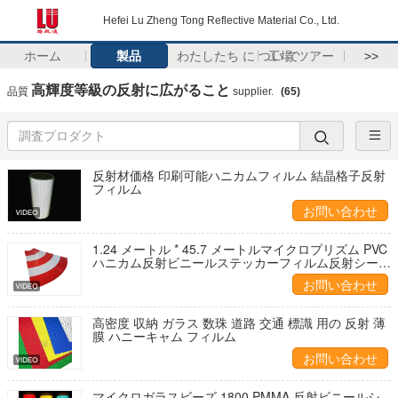
Hefei Lu Zheng Tong Reflective Material Co., Ltd.
ホーム
製品
わたしたち に つい て
工場 ツアー
>>
高輝度等級の反射に広がること
品質
supplier.
(65)
反射材価格 印刷可能ハニカムフィルム 結晶格子反射
フィルム
お問い合わせ
1.24 メートル * 45.7 メートルマイクロプリズム PVC
ハニカム反射ビニールステッカーフィルム反射シート
交通標識道路安全標識
お問い合わせ
高密度 収納 ガラス 数珠 道路 交通 標識 用の 反射 薄
膜 ハニーキャム フィルム
お問い合わせ
マイクロガラスビーズ 1800 PMMA 反射ビニールシ