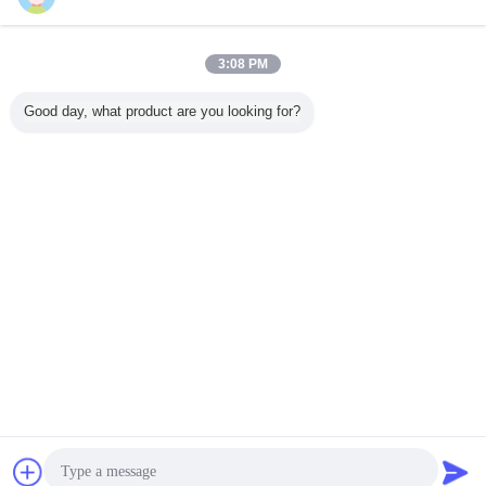
お問い合わせ
高強度反射ビニール 道路標識用 アクリルフィルム
3:08 PM
ASTM D4956 III タイプ レトロ反射ビニール
お問い合わせ
Good day, what product are you looking for?
1 / 7
言語を変えて下さい
Japanese
ホーム
|
わたしたち に つい て
|
連絡 ください
|
地図
|
プライバシーポリシー
デスクトップの眺め
Copyright © 2018 - 2026 Hefei Lu Zheng Tong Reflective Material Co., Ltd..
All rights reserved.
連絡先
見積依頼