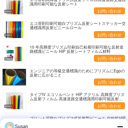
識用印刷可能な反射シート
お問い合わせ
エコ溶剤印刷可能白プリズム反射シートステッカー交
通標識用反射ビニールロール
お問い合わせ
10 年高輝度プリズム印刷自己粘着印刷可能な反射道
路標識ビニール HIP 反射シートフィルム材料
お問い合わせ
エンジニアの等級交通標識のためにプリズムにEgpの
反射に広がること
お問い合わせ
タイプIV エコソルベント HIP アクリル 高輝度プリズ
ム反射フィルム 高速道路交通標識用印刷可能反射シ
ート
お問い合わせ
プリント可能なプリズマ式反射型ビニール 自粘性HIP
グレード 反射型シートロール 高速道路交通標識
Susan