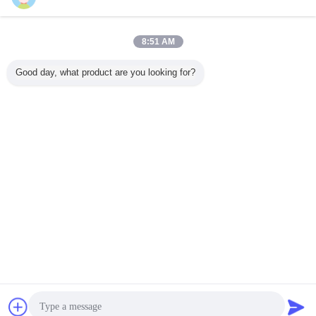
お問い合わせ
PMMA HIP 高輝度マイクロプリズム交通標識安全再
8:51 AM
帰反射イエローフィルム
お問い合わせ
Good day, what product are you looking for?
1 / 5
言語を変えて下さい
Japanese
ホーム
|
わたしたち に つい て
|
連絡 ください
|
地図
|
プライバシーポリシー
デスクトップの眺め
Copyright © 2018 - 2026 Hefei Lu Zheng Tong Reflective Material Co., Ltd..
All rights reserved.
連絡先
見積依頼