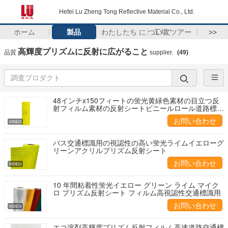
Hefei Lu Zheng Tong Reflective Material Co., Ltd.
ホーム
製品
わたしたち に つい て
工場 ツアー
>>
高輝度プリズムに反射に広がること
品質
supplier.
(49)
48インチx150フィートの蛍光黄緑色素材の目立つ反
射フィルム素材の反射シートビニールロール道路標識
用
お問い合わせ
バス交通標識用の視認性の高い蛍光ライムイエローグ
リーンアクリルプリズム反射シート
お問い合わせ
10 年間粘着性蛍光イエロー グリーン ライム マイク
ロ プリズム反射シート フィルム高視認性交通標識用
お問い合わせ
エコ溶剤高輝度プリズム反射フィルム高速道路交通標