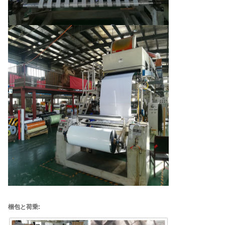
梱包と荷乗: