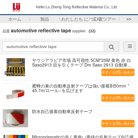
Hefei Lu Zheng Tong Reflective Material Co., Ltd.
ホーム
製品
わたしたち に つい て
工場 ツアー
>>
automotive reflective tape
品質
supplier.
(32)
サウジアラビア市場 高可視性 5CM*25M 黄色 赤 白
Saso2913 目を引くテープ Dm Saso 2913 自動車反
射テープ
今すぐお問い合わせ
蜜蜂の巣の自動車反射テープは強い接着剤50mm *
45.7m/ロール--を広げます
今すぐお問い合わせ
防水自己接着自動車反射テープ
今すぐお問い合わせ
Microprismaticの赤く黄色い青緑の反射テープ自己接