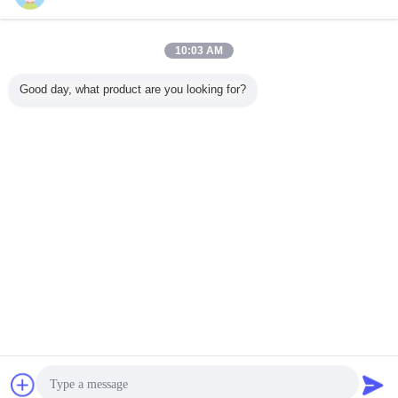
今すぐお問い合わせ
白いおよびオレンジ反射テープは、レトロの反射ステ
10:03 AM
ッカー1.24m*45.7m/ロール広がります
今すぐお問い合わせ
Good day, what product are you looking for?
1 / 4
言語を変えて下さい
Japanese
ホーム
|
わたしたち に つい て
|
連絡 ください
|
地図
|
プライバシーポリシー
デスクトップの眺め
Copyright © 2018 - 2026 Hefei Lu Zheng Tong Reflective Material Co., Ltd..
All rights reserved.
連絡先
見積依頼