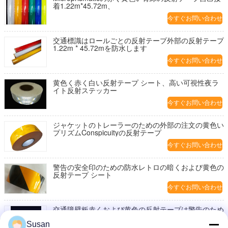
着1.22m*45.72m、
今すぐお問い合わせ
交通標識はロールごとの反射テープ外部の反射テープ
1.22m * 45.72mを防水します
今すぐお問い合わせ
黄色く赤く白い反射テープ シート、高い可視性夜ラ
イト反射ステッカー
今すぐお問い合わせ
ジャケットのトレーラーのための外部の注文の黄色い
プリズムConspicuityの反射テープ
今すぐお問い合わせ
警告の安全印のための防水レトロの暗くおよび黄色の
反射テープ シート
今すぐお問い合わせ
交通障壁板赤くおよび黄色の反射テープは警告のため
の高い反射を広げます
Susan