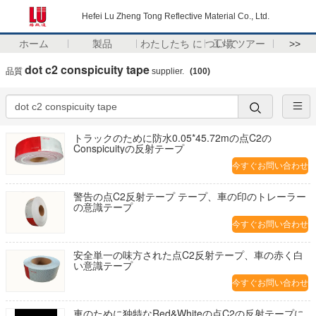
Hefei Lu Zheng Tong Reflective Material Co., Ltd.
ホーム
製品
わたしたち に つい て
工場 ツアー
>>
dot c2 conspicuity tape
品質
supplier.
(100)
トラックのために防水0.05*45.72mの点C2の
Conspicuityの反射テープ
今すぐお問い合わせ
警告の点C2反射テープ テープ、車の印のトレーラー
の意識テープ
今すぐお問い合わせ
安全単一の味方された点C2反射テープ、車の赤く白
い意識テープ
今すぐお問い合わせ
車のために独特なRed&Whiteの点C2の反射テープに