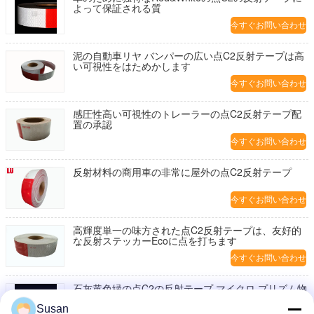
よって保証される質
今すぐお問い合わせ
泥の自動車リヤ バンパーの広い点C2反射テープは高
い可視性をはためかします
今すぐお問い合わせ
感圧性高い可視性のトレーラーの点C2反射テープ配
置の承認
今すぐお問い合わせ
反射材料の商用車の非常に屋外の点C2反射テープ
今すぐお問い合わせ
高輝度単一の味方された点C2反射テープは、友好的
な反射ステッカーEcoに点を打ちます
今すぐお問い合わせ
石灰黄色緑の点C2の反射テープ マイクロ プリズム物
質的な高性能
Susan