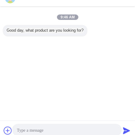
今すぐお問い合わせ
バス車のトラックの点C2反射テープ安全反射テープ
9:46 AM
自己接着2インチ* 150ft
今すぐお問い合わせ
Good day, what product are you looking for?
1 / 10
言語を変えて下さい
Japanese
ホーム
|
わたしたち に つい て
|
連絡 ください
|
地図
|
プライバシーポリシー
デスクトップの眺め
Copyright © 2018 - 2026 Hefei Lu Zheng Tong Reflective Material Co., Ltd..
All rights reserved.
連絡先
見積依頼