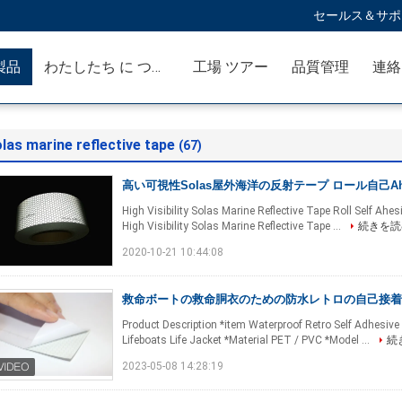
セールス＆サポー
製品
わたしたち に つい て
工場 ツアー
品質管理
連絡
las marine reflective tape
(67)
高い可視性Solas屋外海洋の反射テープ ロール自己Ah
High Visibility Solas Marine Reflective Tape Roll Self Ah
High Visibility Solas Marine Reflective Tape ...
続きを読
2020-10-21 10:44:08
救命ボートの救命胴衣のための防水レトロの自己接着S
Product Description *item Waterproof Retro Self Adhesive
Lifeboats Life Jacket *Material PET / PVC *Model ...
続
2023-05-08 14:28:19