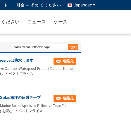
ト :
引金 を 求め て ください
Japanese
 ください
ニュース
ケース
esiveは防水します
連絡先
esive Outdoor Waterproof Product Details: Name:
む
ベストプライス
olas海洋の反射テープ
連絡先
 Marine Solas Approved Reflective Tape For
きを読む
ベストプライス