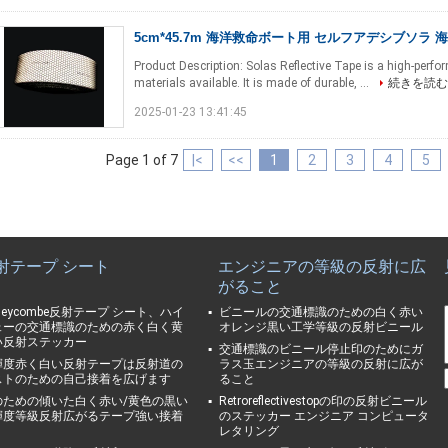
5cm*45.7m 海洋救命ボート用 セルフアデシブソラ
Product Description: Solas Reflective Tape is a high-perfo
materials available. It is made of durable, ...
続きを読む
2025-01-23 13:41:45
Page 1 of 7
|<
<<
1
2
3
4
5
射テープ シート
エンジニアの等級の反射に広
がること
neycombe反射テープ シート、ハイ
ビニールの交通標識のための白く赤い
ェーの交通標識のための赤く白く黄
オレンジ黒い工学等級の反射ビニール
い反射ステッカー
交通標識のビニール停止印のためにガ
輝度赤く白い反射テープは反射道の
ラス玉エンジニアの等級の反射に広が
ストのための自己接着を広げます
ること
のための傾いた白く赤い/黄色の黒い
Retroreflectivestopの印の反射ビニール
輝度等級反射広がるテープ強い接着
のステッカー エンジニア コンピュータ
レタリング