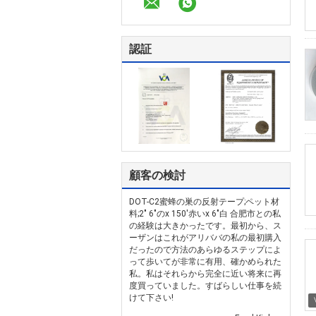
認証
顧客の検討
DOT-C2蜜蜂の巣の反射テープ;ペット材
料;2" 6"のx 150'赤いx 6"白 合肥市との私
の経験は大きかったです。最初から、ス
ーザンはこれがアリババの私の最初購入
だったので方法のあらゆるステップによ
って歩いてが非常に有用、確かめられた
私。私はそれらから完全に近い将来に再
度買っていました。すばらしい仕事を続
けて下さい!