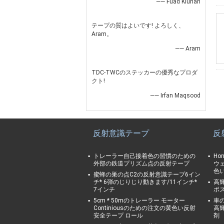
—— Fuad Kiuhan
テープの質はよいです! よろしく、
Aram。
—— Aram
TDC-TWCのステッカーの優秀なプロダ
クト!
—— Irfan Maqsood
反射意識テープ
反
トレーラー自己接着色の習慣のための
Ho
外部の鉄道プリズム点の反射テープ
ウ
色
蜜蜂の巣の点C2の反射意識テープ6イン
チ* 6弾のじりじり動きます/11インチ*
高
7インチ
ポ
5cm * 50mのトレーラー モーター
車
Continiousのための注文の黄色い反射
高
安全テープ ロール
剤