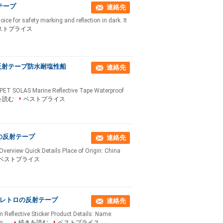
テープ
連絡先
oice for safety marking and reflection in dark. It
ストプライス
洋反射テープ防水耐塩性船
連絡先
y PET SOLAS Marine Reflective Tape Waterproof
を読む
ベストプライス
の反射テープ
連絡先
t Overview Quick Details Place of Origin: China
ベストプライス
asのレトロの反射テープ
連絡先
eflective Sticker Product Details: Name:
 ...
続きを読む
ベストプライス