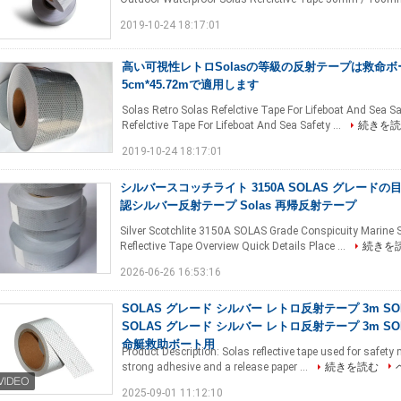
2019-10-24 18:17:01
高い可視性レトロSolasの等級の反射テープは救命
5cm*45.72mで適用します
Solas Retro Solas Refelctive Tape For Lifeboat And Sea S
Refelctive Tape For Lifeboat And Sea Safety ...
続きを読
2019-10-24 18:17:01
シルバースコッチライト 3150A SOLAS グレードの目
認シルバー反射テープ Solas 再帰反射テープ
Silver Scotchlite 3150A SOLAS Grade Conspicuity Marine S
Reflective Tape Overview Quick Details Place ...
続きを
2026-06-26 16:53:16
SOLAS グレード シルバー レトロ反射テープ 3m S
SOLAS グレード シルバー レトロ反射テープ 3m S
命艇救助ボート用
Product Description: Solas reflective tape used for safety 
strong adhesive and a release paper ...
続きを読む
2025-09-01 11:12:10