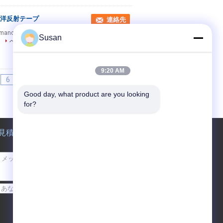
 海洋反射テープ
連絡先
rmance reflective tape made from the best
Susan
ベストプライス
9:20 AM
6
7
>>
>|
Good day, what product are you looking 
for?
見積依頼
送信