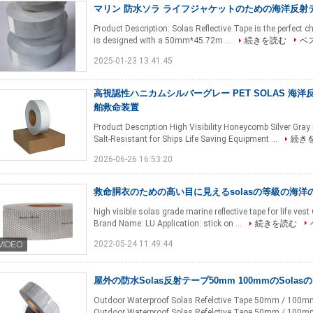
マリン 防水ソラ ライフジャケットのための海洋反射
Product Description: Solas Reflective Tape is the perfect ch
is designed with a 50mm*45.72m ...
続きを読む
ベ
2025-01-23 13:41:45
高視認性ハニカムシルバーグレー PET SOLAS 海
舶救命装置
Product Description High Visibility Honeycomb Silver Gra
Salt-Resistant for Ships Life Saving Equipment ...
続き
2026-06-26 16:53:20
救命胴衣のための高い目に見えるsolasの等級の海洋
high visible solas grade marine reflective tape for life ves
Brand Name: LU Application: stick on ...
続きを読む
2022-05-24 11:49:44
屋外の防水Solas反射テープ50mm 100mmのSol
Outdoor Waterproof Solas Refelctive Tape 50mm / 100mm R
Outdoor Waterproof Solas Refelctive Tape 50mm / 100mm