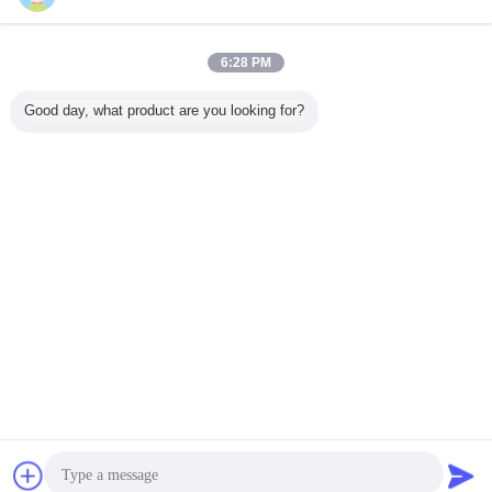
今すぐお問い合わせ
反射テープISOの証明に警告するカスタマイズされた
6:28 PM
ロゴ適用範囲が広い反射テープ
今すぐお問い合わせ
Good day, what product are you looking for?
1 / 10
言語を変えて下さい
Japanese
ホーム
|
わたしたち に つい て
|
連絡 ください
|
地図
|
プライバシーポリシー
デスクトップの眺め
Copyright © 2018 - 2026 Hefei Lu Zheng Tong Reflective Material Co., Ltd..
All rights reserved.
連絡先
見積依頼