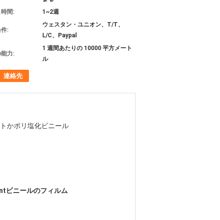
時間:
1~2週
ウェスタン・ユニオン、T/T、
件:
L/C、Paypal
1 週間あたりの 10000 平方メート
能力:
ル
連絡先
トかポリ塩化ビニール
scentビニールのフィルム