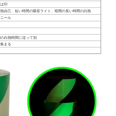
たは印
白熱自己、短い時間の吸収ライト、暗闇の長い時間の白熱
ビニール
は別の白熱時間に従って別
は集まる
、