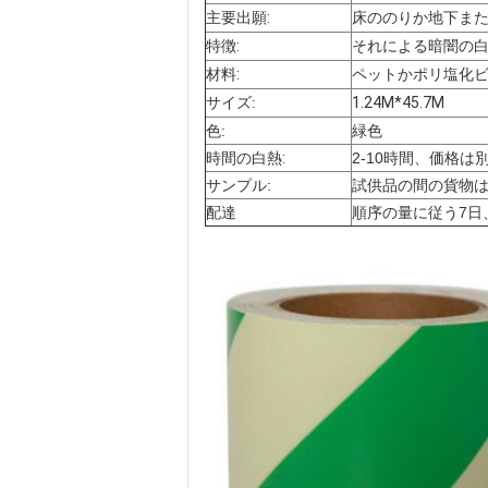
主要出願:
床ののりか地下ま
特徴:
それによる暗闇の
材料:
ペットかポリ塩化
サイズ:
1.24M*45.7M
色:
緑色
時間の白熱:
2-10時間、価格
サンプル:
試供品の間の貨物
配達
順序の量に従う7日