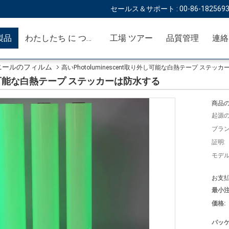
セールス＆サポート :
00-86-182569
製品
わたしたち に つい て
工場 ツアー
品質管理
連絡
ニールのフィルム
高いPhotoluminescent取り外し可能な白熱テープ ステッ
り外し可能な白熱テープ ステッカーは防水する
商品の
起源の
ブラン
証明:
モデル
お支払
最小注
価格:
パッケ