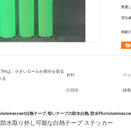
受渡し
支払条
供給の
*45.7mは、小さいロールか部分を切る
材料:
ペッ
きる
白熱色:
緑色
oluminescent白熱テープ
,
暗いテープの防水白熱
,
防水Photolumine
scent防水取り外し可能な白熱テープ ステッカー