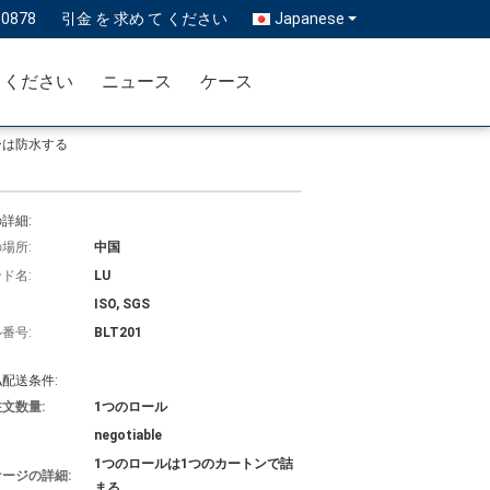
30878
引金 を 求め て ください
Japanese
 ください
ニュース
ケース
カーは防水する
詳細:
場所:
中国
ド名:
LU
ISO, SGS
番号:
BLT201
配送条件:
文数量:
1つのロール
negotiable
1つのロールは1つのカートンで詰
ージの詳細:
まる