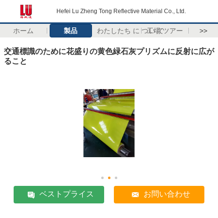
Hefei Lu Zheng Tong Reflective Material Co., Ltd.
ホーム
製品
わたしたち に つい て
工場 ツアー
>>
交通標識のために花盛りの黄色緑石灰プリズムに反射に広が
ること
ベストプライス
お問い合わせ