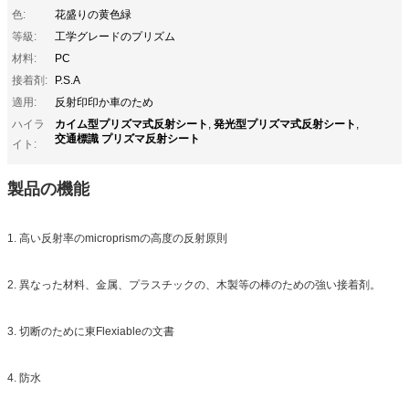
色:
花盛りの黄色緑
等級:
工学グレードのプリズム
材料:
PC
接着剤:
P.S.A
適用:
反射印印か車のため
カイム型プリズマ式反射シート
発光型プリズマ式反射シート
ハイラ
,
,
交通標識 プリズマ反射シート
イト:
製品の機能
1. 高い反射率のmicroprismの高度の反射原則
2. 異なった材料、金属、プラスチックの、木製等の棒のための強い接着剤。
3. 切断のために東Flexiableの文書
4. 防水