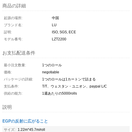
商品の詳細
起源の場所:
中国
ブランド名:
LU
証明:
ISO, SGS, ECE
モデル番号:
LZT2200
お支払配送条件
最小注文数量:
1つのロール
価格:
negotiable
パッケージの詳細:
1つのロールは1カートンで詰まる
支払条件:
T/T、ウェスタン・ユニオン、paypal L/C
供給の能力:
1週あたりの5000rolls
説明
EGPの反射に広がること
サイズ:
1.22m*45.7m/roll