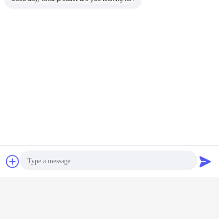
4. 適用範囲が広く、追跡不可能な支払の言葉。
5. 私達のプロダクトはドイツ、ノルウェー、ポーランド、フィンランド、スペ
イン、イギリス、フランス、ロシアに輸出された、
米国、ブラジル、メキシコ、オーストラリア、日本、韓国、タイ、インドネシ
ア、ウルグアイおよび他の多くの国。
FAQ
Q:あなた商事会社または製造業者はであるか。
1.
:私達は反射安全プロダクトの一流の製造業者、私達合肥市都市、安
徽省にいてもらう私達の自身の工場をである。
Q:あなたの受渡し時間は何であるか。
連絡先
見積依頼
2.
:それはあなたの発注された項目および購入量によって決まる。
通常、それは10daysに沈殿物の支払の後で順序を完了するために8つ
を取る。