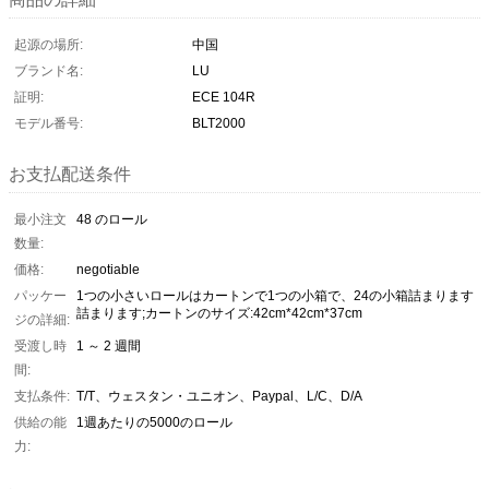
起源の場所:
中国
ブランド名:
LU
証明:
ECE 104R
モデル番号:
BLT2000
お支払配送条件
最小注文
48 のロール
数量:
価格:
negotiable
パッケー
1つの小さいロールはカートンで1つの小箱で、24の小箱詰まります
詰まります;カートンのサイズ:42cm*42cm*37cm
ジの詳細:
受渡し時
1 ～ 2 週間
間:
支払条件:
T/T、ウェスタン・ユニオン、Paypal、L/C、D/A
供給の能
1週あたりの5000のロール
力: