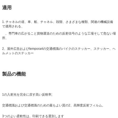
適用
1. チャネルの道、車、船、チャネル、段階、さまざまな種類、関連の機械設備
で適用される、
、専門車の広がること貨物運送のための反射信号のような工場そして危ない場
所、
2、屋外広告およびtemporartの交通標識のバイクのステッカー、ステッカー、ヘ
ルメットのステッカー
製品の機能
1の入射光を完全に戻す高い反映率;
交通標識および交通標識のための最もよい質の2、高輝度反射フィルム。
3つのよい柔軟性は、印刷できる選別します