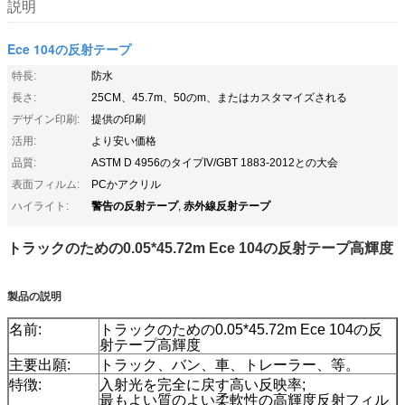
説明
Ece 104の反射テープ
特長:
防水
長さ:
25CM、45.7m、50のm、またはカスタマイズされる
デザイン印刷:
提供の印刷
活用:
より安い価格
品質:
ASTM D 4956のタイプIV/GBT 1883-2012との大会
表面フィルム:
PCかアクリル
警告の反射テープ
赤外線反射テープ
ハイライト:
,
トラックのための0.05*45.72m Ece 104の反射テープ高輝度
製品の説明
名前:
トラックのための0.05*45.72m Ece 104の反
射テープ高輝度
主要出願:
トラック、バン、車、トレーラー、等。
特徴:
入射光を完全に戻す高い反映率;
最もよい質のよい柔軟性の高輝度反射フィル