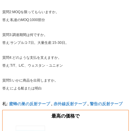
質問2:MOQを限ってもらいますか。
答え:私達のMOQ:1000部分
質問3:調達期間は何ですか。
答え:サンプル:1-7日。大量生産:15-30日。
質問4:どのような支払を支えますか。
答え:T/T、L/C、ウェスタン・ユニオン
質問5:いかに商品を出荷しますか。
答え:による船または明白
蜜蜂の巣の反射テープ
赤外線反射テープ
警告の反射テープ
札:
,
,
最高の価格で