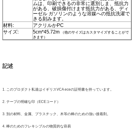
ムは、印刷できるの非常に選別しま、抵抗力
がある、破損傷付けます抵抗力がある、ディ
ーゼル ガソリンのような溶媒への抵抗洗濯で
きる刻みます。
材料:
アクリルかPC
サイズ:
5cm*45.72m
（他のサイズはカスタマイズすることがで
きます）
色:
、白い、赤い黄色い、white&red
パッキング
1roll/small箱、24rolls/cartonのカートンのサ
イズ:42*42*39cm
サンプル:
貨物が集まる間、試供品
記述
配達
順序の量に従う7日、
1. このプロダクト私達はイギリスVCA eceの証明書を持っています。
2. テープの明確な印（ECEコード）
3. 別の材料、金属、プラスチック、木等の棒のための強い接着剤。
4. 棒のためのフレキシブルの物質的な容易