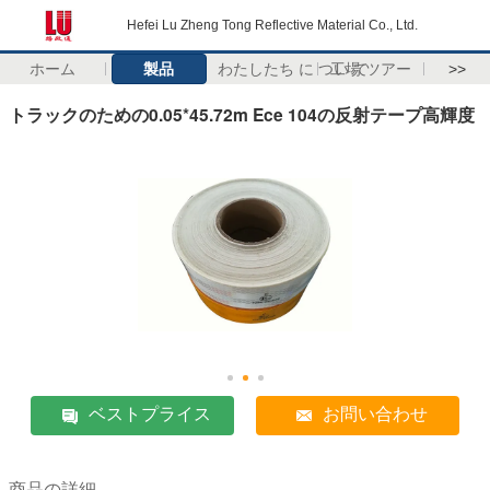
Hefei Lu Zheng Tong Reflective Material Co., Ltd.
ホーム
製品
わたしたち に つい て
工場 ツアー
>>
トラックのための0.05*45.72m Ece 104の反射テープ高輝度
ベストプライス
お問い合わせ
商品の詳細