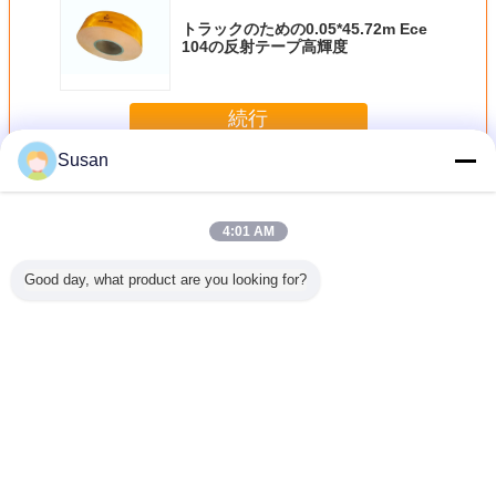
トラックのための0.05*45.72m Ece
104の反射テープ高輝度
続行
Susan
Ece 104の反射テープ
多く
4:01 AM
Good day, what product are you looking for?
刷できる
ダイヤモンドグレ
道路安全反射材車
2 インチ高輝度プ
自己接
913の黄色
ード粘着リフレク
両ステッカー ECE
リズムアクリル粘
Conspicu
テッカー
ター安全警告ステ
104R 大型トラッ
着 ECE 104 反射
50mm * 
ッカー Reflectiva
ク用反射テープ
テープ E マークド
いタイプ
Cinta ECE104R
ット自己粘着再帰
性
反射ステッカーテ
反射テープ
言語を変えて下さい
ープトラック用長
尺車両用
Japanese