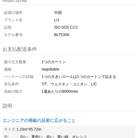
起源の場所:
中国
ブランド名:
LU
証明:
ISO SGS CCC
モデル番号:
BLT5300
お支払配送条件
最小注文数量:
1つのカートン
価格:
negotiable
パッケージの詳細:
1つの大きいロールは1つのカートンで詰まる
支払条件:
T/T、ウェスタン・ユニオン、L/C
供給の能力:
1週あたりの8000rolls
説明
エンジニアの等級の反射に広がること
サイズ:
1.24m*45.72m
色:
、白い、黄色い、赤い、青い緑、オレンジ