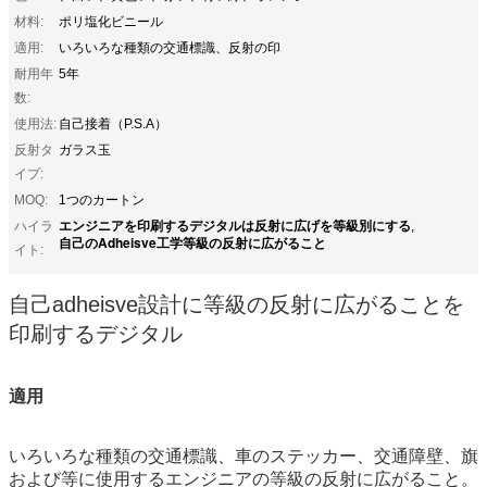
材料:
ポリ塩化ビニール
適用:
いろいろな種類の交通標識、反射の印
耐用年
5年
数:
使用法:
自己接着（P.S.A）
反射タ
ガラス玉
イプ:
MOQ:
1つのカートン
エンジニアを印刷するデジタルは反射に広げを等級別にする
ハイラ
,
自己のAdheisve工学等級の反射に広がること
イト:
自己adheisve設計に等級の反射に広がることを
印刷するデジタル
適用
いろいろな種類の交通標識、
車のステッカー、交通障壁、旗
および等に使用する
エンジニアの等級の反射に広がること
。