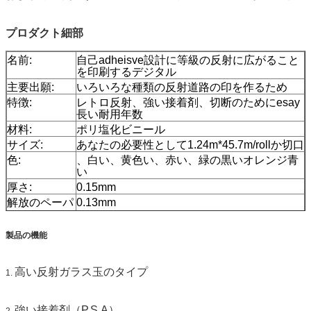
プロダクト細部
名前:
自己adheisve設計に等級の反射に広がること
を印刷するデジタル
主要出願:
いろいろな種類の反射道路の印を作るため
特徴:
レトロ反射、強い接着剤、切断のためにesay
長い耐用年数
材料:
ポリ塩化ビニール
サイズ:
あなたの必要性として1.24m*45.7m/rollか切口
色:
、白い、黄色い、赤い、緑の黒いオレンジ青
い
厚さ:
0.15mm
解放のペーパ
0.13mm
ー:
パッキング:
1つのロールは1つのカートンで詰まる
製品の機能
サンプル:
試供品の間の貨物は集まる
配達
順序の量に従う7日、
高い反射ガラス玉のタイプ
1.
強い接着剤（P.S.A）
2.