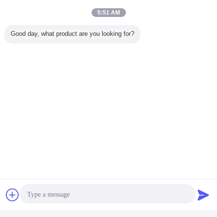
よい売り上げ後のサービス。
2.
5:51 AM
Good day, what product are you looking for?
100%の注文パスは保証した。
3.
適用範囲が広く、追跡不可能な支払の言葉。
4.
私達のプロダクトはドイツ、ノルウェー、ポーランド、フ
5.
ィンランド、スペイン、イギリス、フランス、ロシアに輸出
された、
米国、ブラジル、メキシコ、オーストラリア、日本、韓国、
タイ、インドネシア、ウルグアイおよび他の多くの国。
連絡先
見積依頼