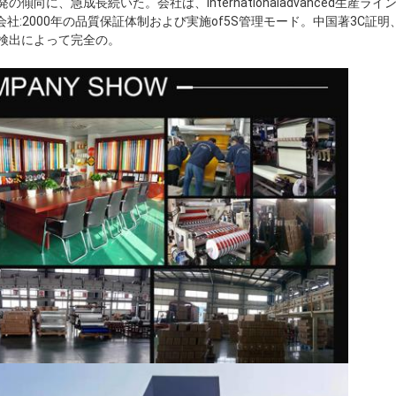
向に、急成長続いた。会社は、internationaladvanced生産ライ
会社:2000年の品質保証体制および実施of5S管理モード。中国著3C証明
検出によって完全の
。