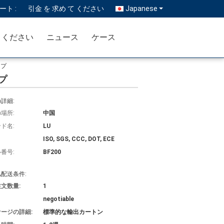
ト :
引金 を 求め て ください
Japanese
 ください
ニュース
ケース
ープ
プ
詳細:
場所:
中国
ド名:
LU
ISO, SGS, CCC, DOT, ECE
番号:
BF200
配送条件:
文数量:
1
negotiable
ージの詳細:
標準的な輸出カートン