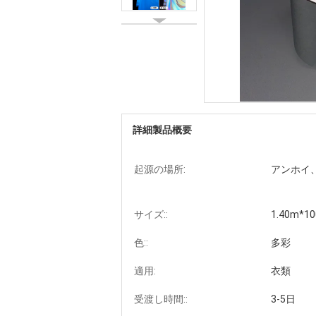
詳細製品概要
起源の場所:
アンホイ
サイズ::
1.40m*1
色::
多彩
適用:
衣類
受渡し時間::
3-5日