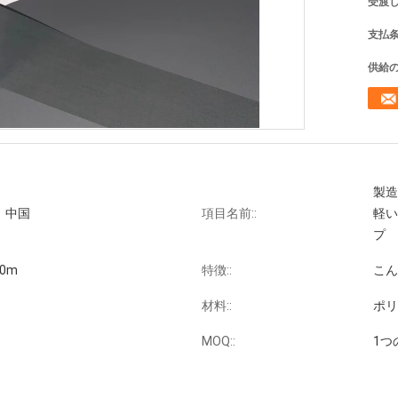
受渡し
支払条
供給の
製造
、中国
項目名前::
軽い
プ
00m
特徴::
こん
材料::
ポリ
MOQ::
1つ