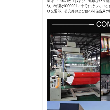
業は、
中国の改良および、健康な成長開発の傾
強い管理がISO9001に十分に持っている
び交通部、公安部
および他の関係当局の