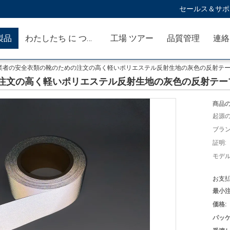
セールス＆サポー
製品
わたしたち に つい て
工場 ツアー
品質管理
連絡
業者の安全衣類の靴のための注文の高く軽いポリエステル反射生地の灰色の反射テ
注文の高く軽いポリエステル反射生地の灰色の反射テー
商品の
起源の
ブラン
証明:
モデル
お支払
最小注
価格:
パッケ