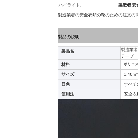
ハイライト:
製造者 
製造業者の安全衣類の靴のための注文の
製品の説明
製造業者
製品名
テープ
材料
ポリエス
サイズ
1.40m
日色
すべて
使用法
安全衣