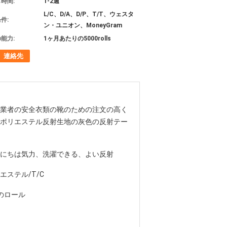
時間:
1-2週
L/C、D/A、D/P、T/T、ウェスタ
件:
ン・ユニオン、MoneyGram
能力:
1ヶ月あたりの5000rolls
連絡先
業者の安全衣類の靴のための注文の高く
ポリエステル反射生地の灰色の反射テー
にちは気力、洗濯できる、よい反射
エステル/T/C
のロール