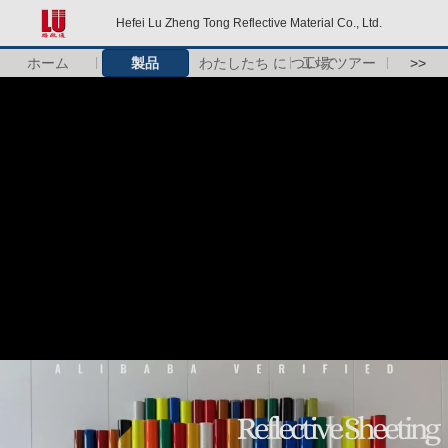
Hefei Lu Zheng Tong Reflective Material Co., Ltd.
ホーム
製品
わたしたち に つい て
工場 ツアー
>>