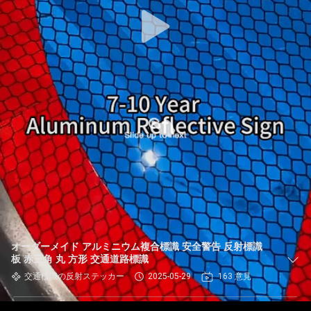
オーダーメイド アルミニウム複合標識 安全警告 反射標識
板 赤三角 丸 方形 交通道路標識
交通標識の反射ステッカー
2025-05-29
163 意見