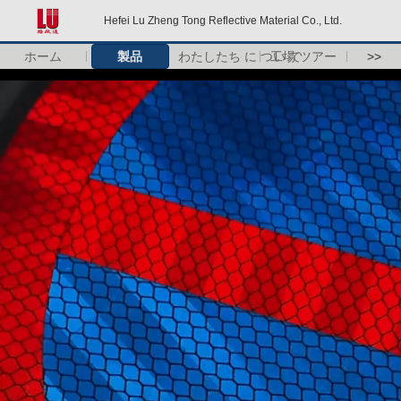
Hefei Lu Zheng Tong Reflective Material Co., Ltd.
ホーム
製品
わたしたち に つい て
工場 ツアー
>>