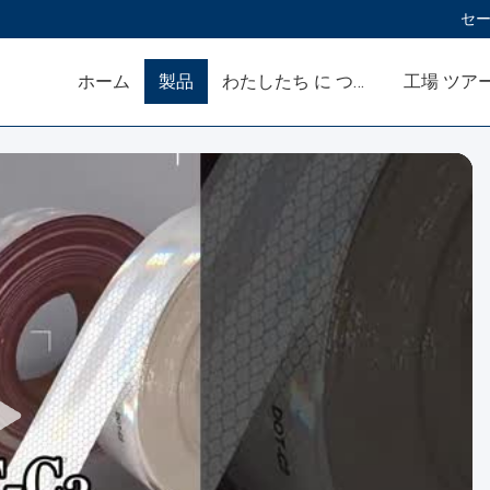
セー
ホーム
製品
わたしたち に つい て
工場 ツア