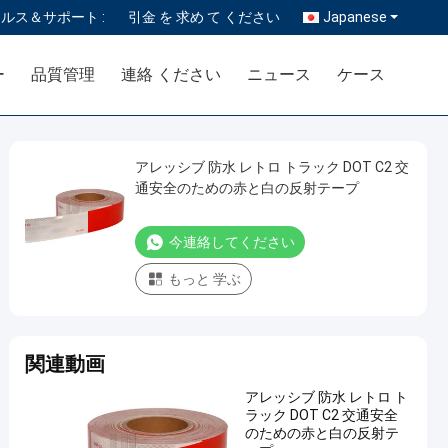
ルス＆サポート :
引金 を 求め て ください
Japanese
ー
品質管理
連絡 ください
ニュース
ケース
アレッシブ 防水 レトロ トラック DOT C2 交
通安全のための赤と白の反射テープ
今連絡してください
もっと 学ぶ
関連動画
アレッシブ 防水 レトロ ト
ラック DOT C2 交通安全
のための赤と白の反射テ