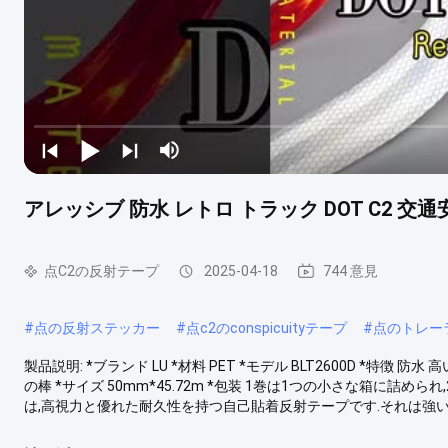
アレッシブ 防水 レトロ トラック DOT C2
点C2の反射テープ
2025-04-18
744 意見
#
点の反射ステッカー
#
点c2のconspicuityテープ
#
点のトレー
製品説明: *ブランド LU *材料 PET *モデル BLT2600D *特徴
の棒 *サイズ 50mm*45.72m *包装 1巻は1つの小さな箱に詰められ,
は,高視力と優れた耐久性を持つ自己貼着反射テープです.それは強い粘