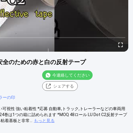
 交通安全のための赤と白の反射テープ
今連絡してください
シェアする
ラーの印
 防水 高い可視性 強い粘着性 *応募 自動車,トラック,トレーラーなどの車両用
24巻は1つの箱に詰められます *MOQ 48ロール LU Dot C2反射テープ
着基板と非常...
もっと見る