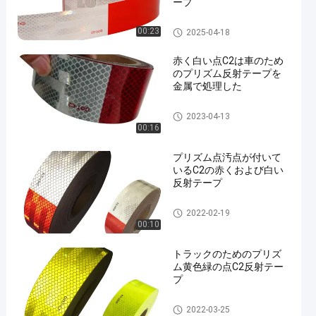
ープ
点C2の反射テープ
00:23
2025-04-18
赤く白い点C2は車のため
のプリズム反射テープを
金属で処理した
点C2の反射テープ
2023-04-13
00:16
プリズム点汚点が付いて
いるC2の赤くおよび白い
反射テープ
点C2の反射テープ
2022-02-19
00:10
トラックのためのプリズ
ム黄色緑の点C2反射テー
プ
点C2の反射テープ
2022-03-25