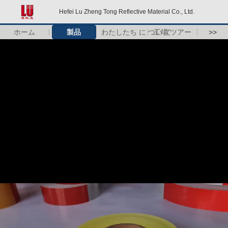
Hefei Lu Zheng Tong Reflective Material Co., Ltd.
ホーム
製品
わたしたち に つい て
工場 ツアー
>>