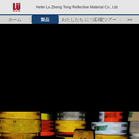
Hefei Lu Zheng Tong Reflective Material Co., Ltd.
ホーム
製品
わたしたち に つい て
工場 ツアー
>>