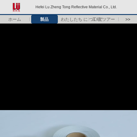
Hefei Lu Zheng Tong Reflective Material Co., Ltd.
ホーム
製品
わたしたち に つい て
工場 ツアー
>>