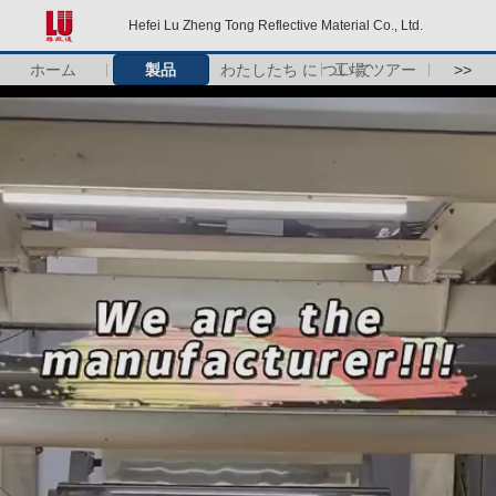
Hefei Lu Zheng Tong Reflective Material Co., Ltd.
ホーム
製品
わたしたち に つい て
工場 ツアー
>>