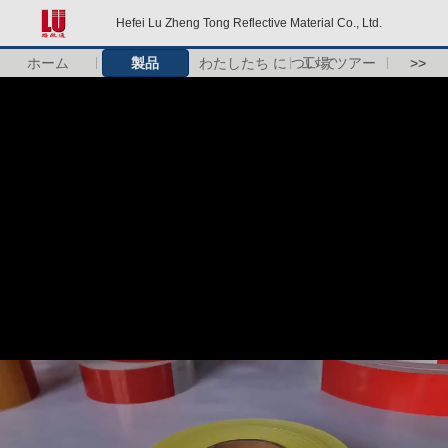
Hefei Lu Zheng Tong Reflective Material Co., Ltd.
ホーム
製品
わたしたち に つい て
工場 ツアー
>>